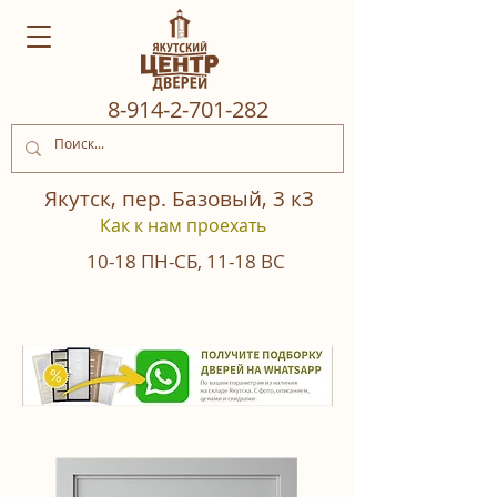
8‒914‒2‒701‒282
Якутск, пер. Базовый, 3 к3
Как к нам проехать
10-18
ПН-СБ
,
11-18
ВС