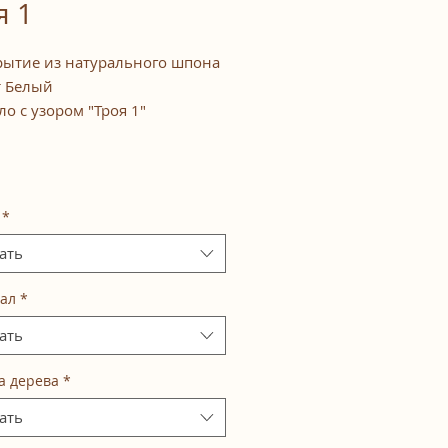
я 1
ытие из натурального шпона
т Белый
ло с узором "Троя 1"
*
ать
ал
*
ать
а дерева
*
ать