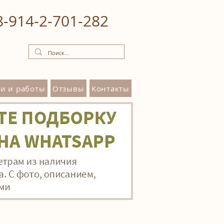
8‒914‒2‒701‒282
и и работы
Отзывы
Контакты