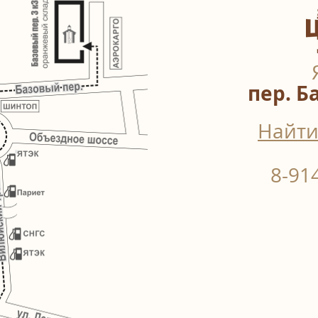
пер. Б
Найти
8-91