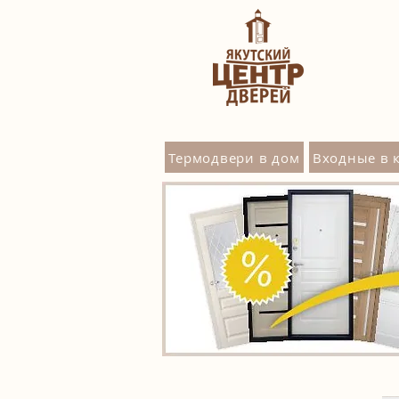
Термодвери в дом
Входные в 