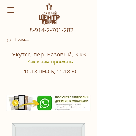
8‒914‒2‒701‒282
Якутск, пер. Базовый, 3 к3
Как к нам проехать
10-18
ПН-СБ
,
11-18
ВС