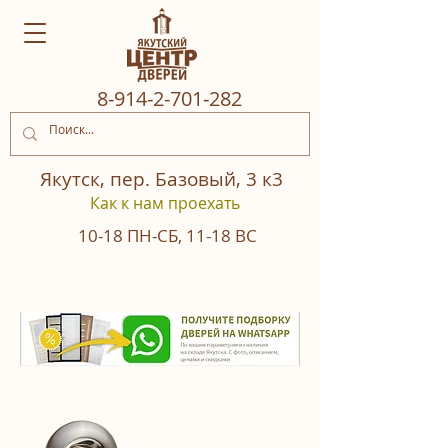
8‒914‒2‒701‒282
Якутск, пер. Базовый, 3 к3
Как к нам проехать
10-18
ПН-СБ
,
11-18
ВС