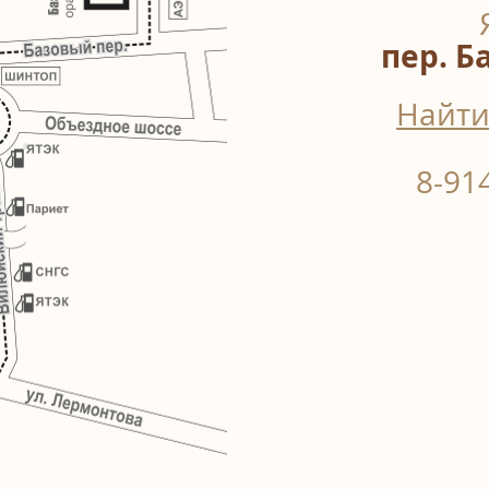
пер. Б
Найти
8-91