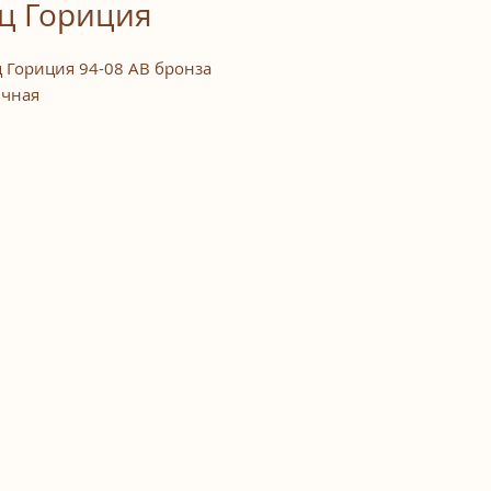
ц Гориция
 Гориция 94-08 AB бронза
ичная