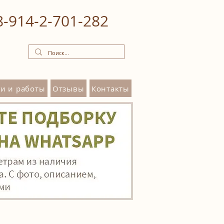
8‒914‒2‒701‒282
и и работы
Отзывы
Контакты