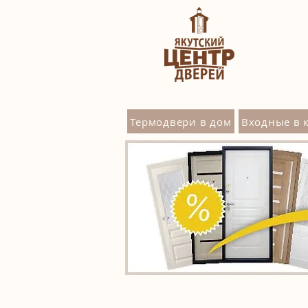
Термодвери в дом
Входные в 