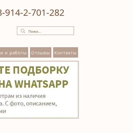
8‒914‒2‒701‒282
и и работы
Отзывы
Контакты