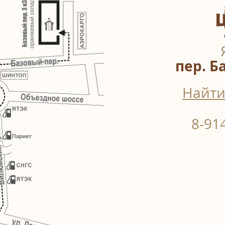
пер. Б
Найти
8-91