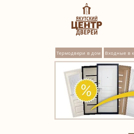
Термодвери в дом
Входные в 