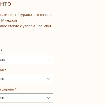
нто
ытие из натурального шпона
т Миндаль
вое стекло с узором Тюльпан
*
ать
ал
*
ать
а дерева
*
ать