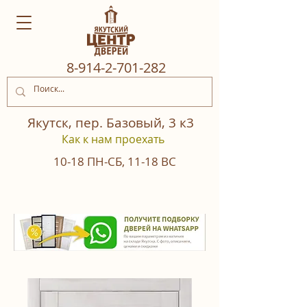
8‒914‒2‒701‒282
Якутск, пер. Базовый, 3 к3
Как к нам проехать
10-18
ПН-СБ
,
11-18
ВС