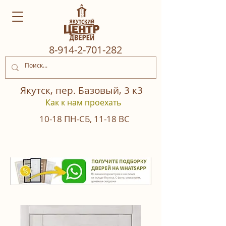
8‒914‒2‒701‒282
Якутск, пер. Базовый, 3 к3
Как к нам проехать
10-18
ПН-СБ
,
11-18
ВС