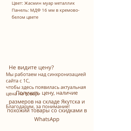
Цвет: Жасмин муар металлик
Панель: МДФ 16 мм в кремово-
белом цвете
Многослойный утеплитель:
Фольгированный изолон,
экструдированный
пенополистирол,
пенополистирол, терморазрыв.
Стеклопакет.
Уплотнитель: Двухконтурный
Не видите цену?
магнитный
Мы работаем над синхронизацией
Основной замок: Турецкий Kale
сайта с 1С,
чтобы здесь появилась актуальная
422 (Цилиндровый)
Получить цену, наличие
цена на товар.
Дополнительный замок:
размеров на складе Якутска и
Турецкий Kale 422
Благодарим, за понимание!
(Цилиндровый)
похожий товары со скидками в
Толщина полотна: 100 мм.
WhatsАpp
Размер: 880/960х2050