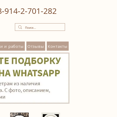
8‒914‒2‒701‒282
и и работы
Отзывы
Контакты