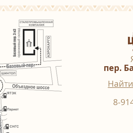
пер. Б
Найти
8-91